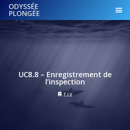
ODYSSÉE
PLONGÉE
UC8.8 – Enregistrement de
l’inspection
T.I.V