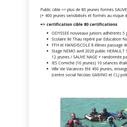
Public cible => plus de 80 jeunes formés SAUV
(+ 400 jeunes sensibilisés et formés au risque
=> certification cible 80 certifications
ODYSSEE nouveaux juniors adhérents 5 je
Scolaire Ile Thau repéré par Education N
FFH et HANDISCOLE 8 élèves passage 
Stage NEMO avril 2020 public HERAULT SP
12 jeunes / SAUVE NAGE + randonnée p
IES Corniche (10 jeunes) 10 séances éta
Ville Vie Vacances Eté 450 jeunes, ensei
(centre social Nicolas GABINO et CLJ pol