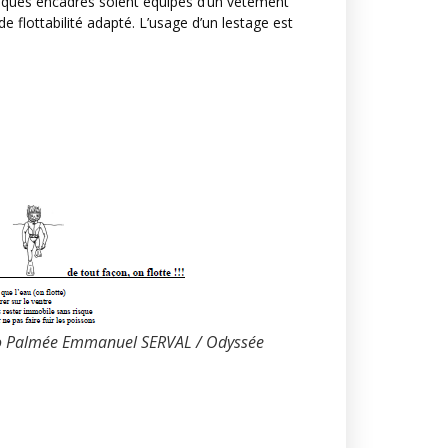
tiques encadrés soient équipés d’un vêtement
e flottabilité adapté. L’usage d’un lestage est
o Palmée Emmanuel SERVAL / Odyssée