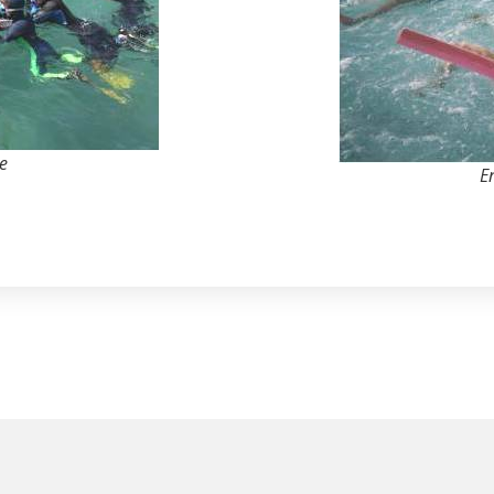
le
En