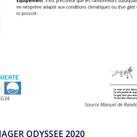
E
quipement
. Il est préconisé que les randonneurs subaqua
en néoprène adapté aux conditions climatiques ou d’un gilet d
ici proscrit.
CG34
Source Manuel de Rand
 NAGER ODYSSEE 2020