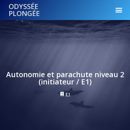
ODYSSÉE
PLONGÉE
Autonomie et parachute niveau 2
(initiateur / E1)
E1