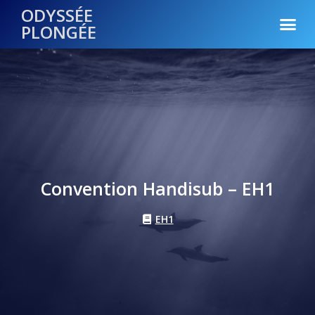
ODYSSÉE
PLONGÉE
Convention Handisub – EH1
EH1