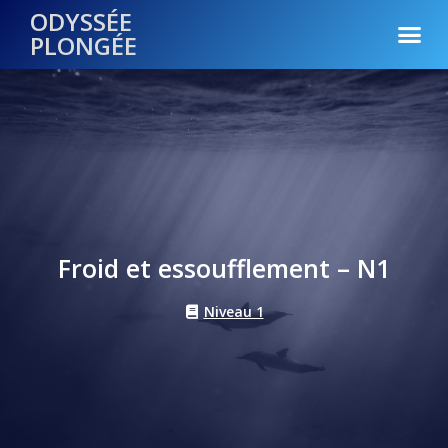
ODYSSÉE
PLONGÉE
Froid et essoufflement – N1
Niveau 1