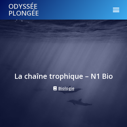
ODYSSÉE
PLONGÉE
La chaîne trophique – N1 Bio
Biologie