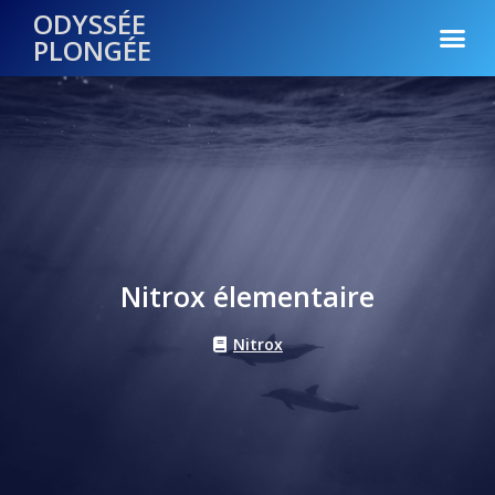
ODYSSÉE
PLONGÉE
Nitrox élementaire
Nitrox