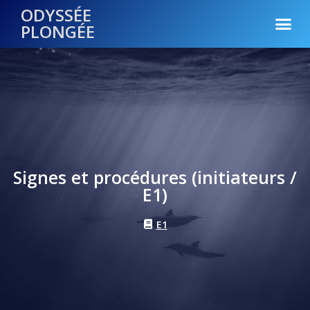
ODYSSÉE
PLONGÉE
Signes et procédures (initiateurs /
E1)
E1