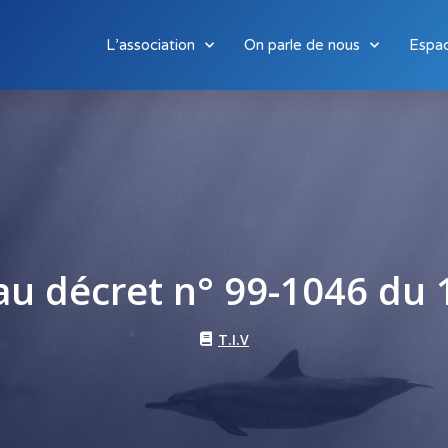
L’association
On parle de nous
Espa
au décret n° 99-1046 du
T.I.V