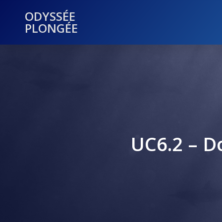
ODYSSÉE
PLONGÉE
UC6.2 – D