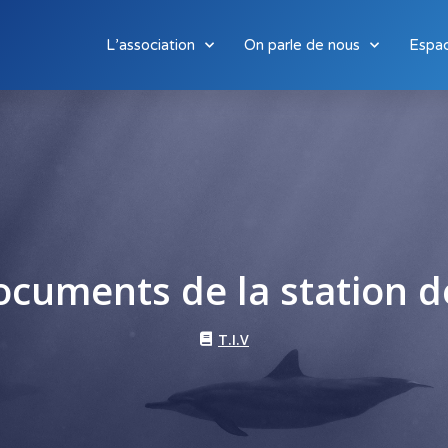
L’association
On parle de nous
Espa
ocuments de la station d
T.I.V