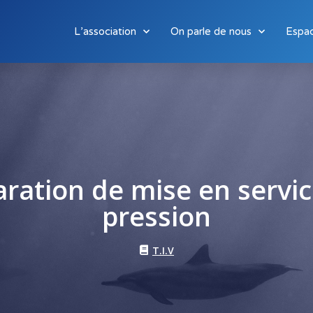
L’association
On parle de nous
Espa
aration de mise en servi
pression
T.I.V