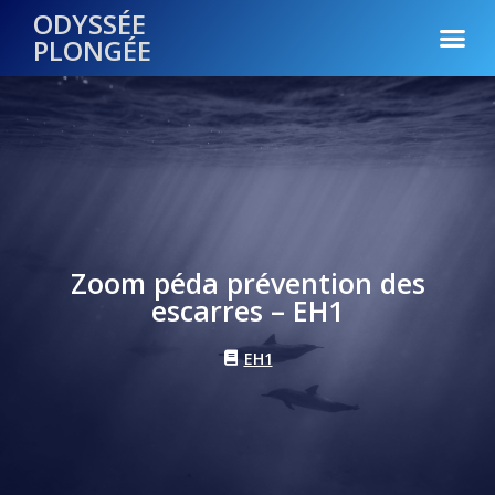
ODYSSÉE
PLONGÉE
Zoom péda prévention des
escarres – EH1
EH1