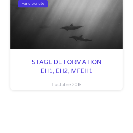
Handiplongée
STAGE DE FORMATION
EH1, EH2, MFEH1
1 octobre 2015