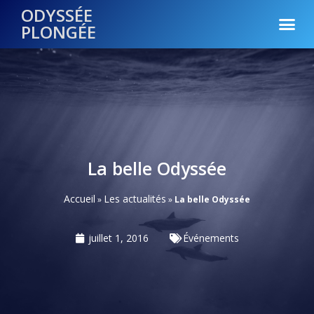
ODYSSÉE
PLONGÉE
La belle Odyssée
Accueil
Les actualités
»
»
La belle Odyssée
juillet 1, 2016
Événements