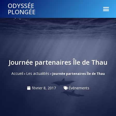
ODYSSÉE
PLONGÉE
Journée partenaires Île de Thau
Accueil
Les actualités
»
»
Journée partenaires Île de Thau
février 8, 2017
Événements