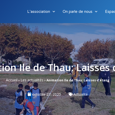
L’association
On parle de nous
Espa
ion Ile de Thau: Laisses 
Accueil
Les actualités
»
»
Animation Ile de Thau: Laisses d’étang
octobre 27, 2020
Actualité