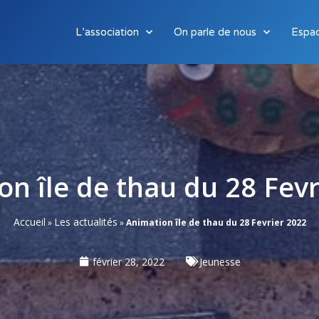
L’association
On parle de nous
Espa
on île de thau du 28 Fevr
Accueil
Les actualités
»
»
Animation île de thau du 28 Fevrier 2022
février 28, 2022
Jeunesse