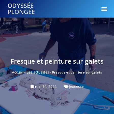
ODYSSÉE
PLONGÉE
Fresque et peinture sur galets
Accueil
Les actualités
»
»
Fresque et peinture sur galets
mai 14, 2022
Jeunesse