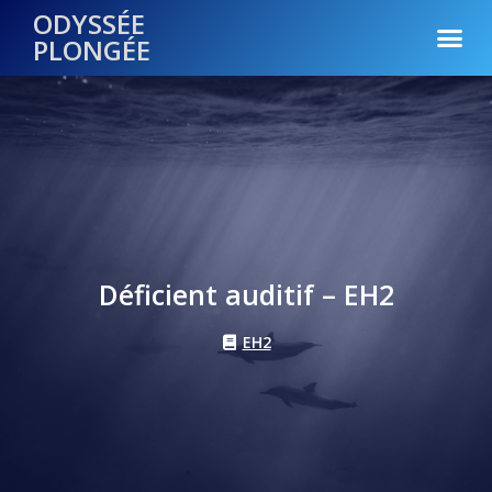
ODYSSÉE
PLONGÉE
Déficient auditif – EH2
EH2