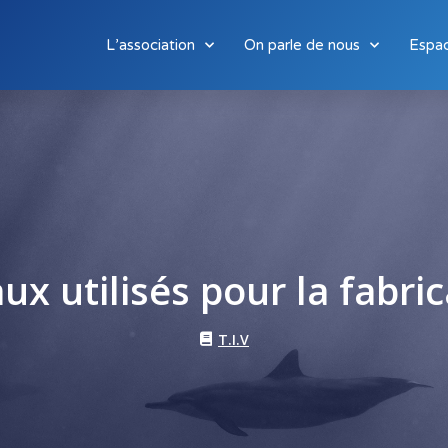
L’association
On parle de nous
Espa
ux utilisés pour la fabric
T.I.V