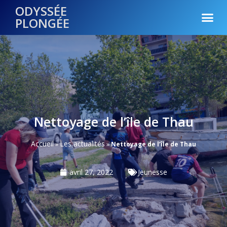
ODYSSÉE
PLONGÉE
Nettoyage de l’île de Thau
Accueil
Les actualités
»
»
Nettoyage de l’île de Thau
avril 27, 2022
Jeunesse