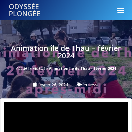
ODYSSÉE
PLONGÉE
Animation île de Thau – février
2024
Accueil
Vidéos
»
»
Animation île de Thau – février 2024
février 26, 2024
Jeunesse