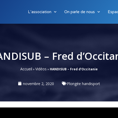
L’association
On parle de nous
Espa
NDISUB – Fred d’Occita
Accueil
Vidéos
»
»
HANDISUB – Fred d’Occitanie
novembre 2, 2020
Plongée handisport