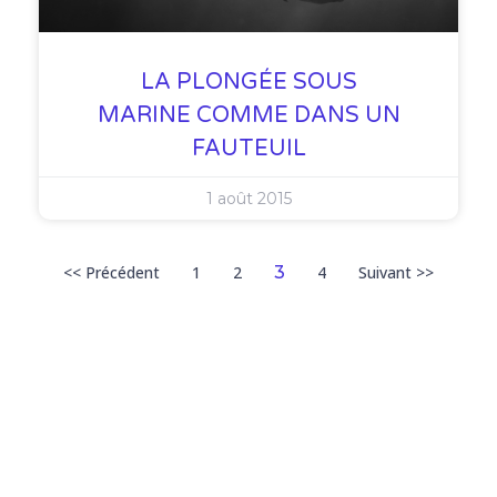
LA PLONGÉE SOUS
MARINE COMME DANS UN
FAUTEUIL
1 août 2015
<< Précédent
1
2
3
4
Suivant >>