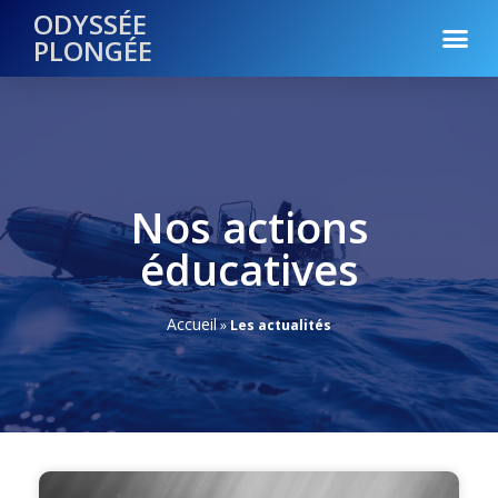
ODYSSÉE
PLONGÉE
Nos actions
éducatives
Accueil
»
Les actualités